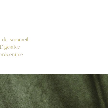
 du sommeil
Digestive
préventive