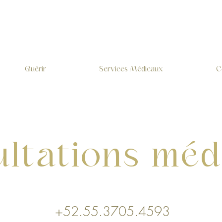
Guérir
Services Médicaux
C
ltations méd
+52.55.3705.4593