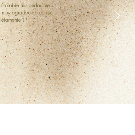
ción sobre mis dudas me
oy muy agradecida con su
letamente ! "