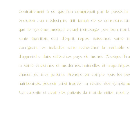
Contrairement à ce que l'on comprenait par le passé, la
évolution ; un médecin ne finit jamais de se construire. E
que le système médical actuel n'envisage pas bon nombr
santé (nutrition, état d'ésprit, repos, naissance, santé m
corrigeant les maladies sans rechercher la véritable
d'apprendre dans différentes pays du monde (Mexique, Fra
la santé, anciennes et modernes, naturelles et alopathiques
chacun de mes patients. Prendre en compte tous les beso
nutritionnels, pouvoir ainsi trouver la racine des sympto
Ma curiosité et avoir des patients du monde entier, m'offre