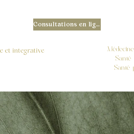
Consultations en ligne
Médecine
 et integrative
Santé 
Santé 