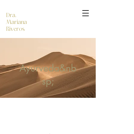
Dra.
Mariana
Riveros
Ayurveda&nb
sp;