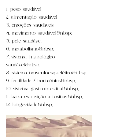
1. peso saudável
2. alimentação saudável
3. emoções saudáveis
4. movimento saudável&nbsp;
5. pele saudável
6. metabolismo&nbsp;
7. sistema imunológico
saudável&nbsp;
8. sistema musculoesquelético&nbsp;
9. fertilidade / hormônios&nbsp;
10. sistema gastrointestinal&nbsp;
11. baixa exposição a toxinas&nbsp;
12. longevidade&nbsp;