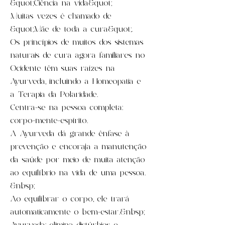
&quot;Ciência na vida&quot;
Muitas vezes é chamado de
&quot;Mãe de toda a cura&quot;.
Os princípios de muitos dos sistemas
naturais de cura agora familiares no
Ocidente têm suas raízes na
Ayurveda, incluindo a Homeopatia e
a Terapia da Polaridade.
Centra-se na pessoa completa:
corpo-mente-espírito.
A Ayurveda dá grande ênfase à
prevenção e encoraja a manutenção
da saúde por meio de muita atenção
ao equilíbrio na vida de uma pessoa.
&nbsp;
Ao equilibrar o corpo, ele trará
automaticamente o bem-estar.&nbsp;