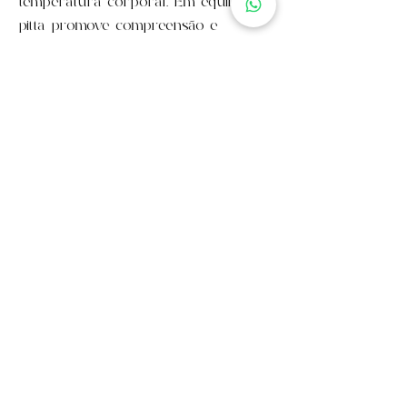
temperatura corporal. Em equilíbrio,
pitta promove compreensão e
inteligência.
Desequilibrado, pitta desperta raiva,
ódio e ciúme.
Kapha é a energia que forma a
estrutura do corpo — ossos,
músculos, tendões — e fornece a
“cola” que mantém as células unidas,